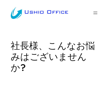
内
容
を
ス
キ
ッ
社長様、こんなお悩
プ
みはございません
か?