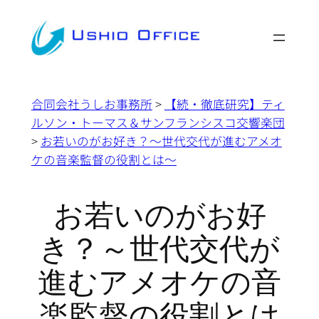
内
容
を
ス
キ
合同会社うしお事務所
>
【続・徹底研究】ティ
ッ
ルソン・トーマス＆サンフランシスコ交響楽団
プ
>
お若いのがお好き？～世代交代が進むアメオ
ケの音楽監督の役割とは～
お若いのがお好
き？～世代交代が
進むアメオケの音
楽監督の役割とは