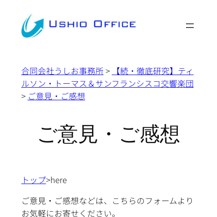
内
容
を
ス
キ
合同会社うしお事務所
>
【続・徹底研究】ティ
ッ
ルソン・トーマス＆サンフランシスコ交響楽団
プ
>
ご意見・ご感想
ご意見・ご感想
トップ
>here
ご意見・ご感想
などは、こちらのフォームより
お気軽にお寄せください。