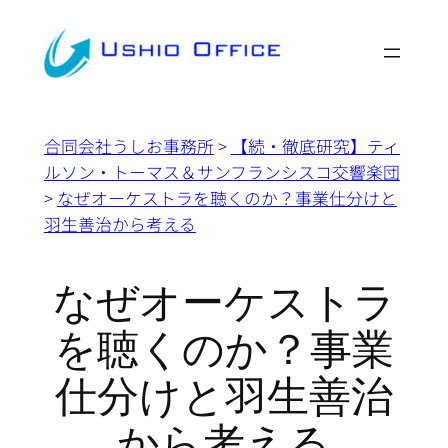
内
容
を
ス
キ
合同会社うしお事務所
>
【続・徹底研究】ティ
ッ
ルソン・トーマス＆サンフランシスコ交響楽団
プ
>
なぜオーケストラを聴くのか？事業仕分けと
羽生善治から考える
なぜオーケストラ
を聴くのか？事業
仕分けと羽生善治
から考える