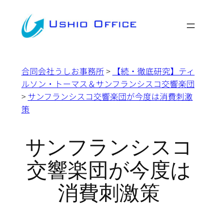
内
容
を
ス
キ
合同会社うしお事務所
>
【続・徹底研究】ティ
ッ
ルソン・トーマス＆サンフランシスコ交響楽団
プ
>
サンフランシスコ交響楽団が今度は消費刺激
策
サンフランシスコ
交響楽団が今度は
消費刺激策