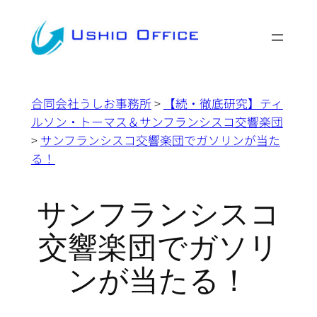
内
容
を
ス
キ
合同会社うしお事務所
>
【続・徹底研究】ティ
ッ
ルソン・トーマス＆サンフランシスコ交響楽団
プ
>
サンフランシスコ交響楽団でガソリンが当た
る！
サンフランシスコ
交響楽団でガソリ
ンが当たる！