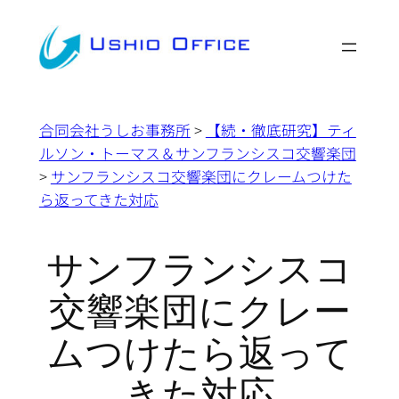
内
容
を
ス
キ
合同会社うしお事務所
>
【続・徹底研究】ティ
ッ
ルソン・トーマス＆サンフランシスコ交響楽団
プ
>
サンフランシスコ交響楽団にクレームつけた
ら返ってきた対応
サンフランシスコ
交響楽団にクレー
ムつけたら返って
きた対応