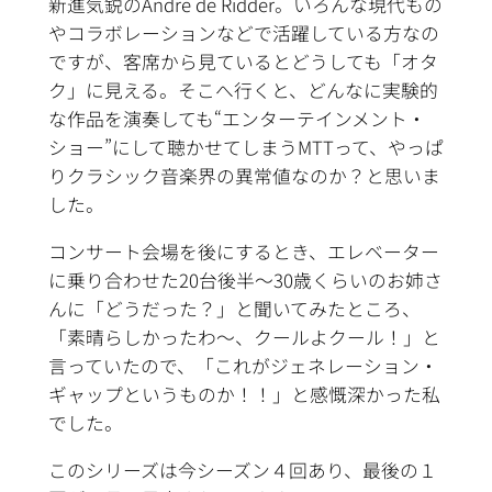
新進気鋭のAndre de Ridder。いろんな現代もの
やコラボレーションなどで活躍している方なの
ですが、客席から見ているとどうしても「オタ
ク」に見える。そこへ行くと、どんなに実験的
な作品を演奏しても“エンターテインメント・
ショー”にして聴かせてしまうMTTって、やっぱ
りクラシック音楽界の異常値なのか？と思いま
した。
コンサート会場を後にするとき、エレベーター
に乗り合わせた20台後半～30歳くらいのお姉さ
んに「どうだった？」と聞いてみたところ、
「素晴らしかったわ～、クールよクール！」と
言っていたので、「これがジェネレーション・
ギャップというものか！！」と感慨深かった私
でした。
このシリーズは今シーズン４回あり、最後の１