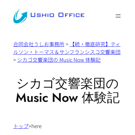
内
容
を
ス
キ
合同会社うしお事務所
>
【続・徹底研究】ティ
ッ
ルソン・トーマス＆サンフランシスコ交響楽団
プ
>
シカゴ交響楽団の Music Now 体験記
シカゴ交響楽団の
Music Now 体験記
トップ
>here