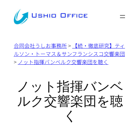
内
容
を
ス
キ
合同会社うしお事務所
>
【続・徹底研究】ティ
ッ
ルソン・トーマス＆サンフランシスコ交響楽団
プ
>
ノット指揮バンベルク交響楽団を聴く
ノット指揮バンベ
ルク交響楽団を聴
く