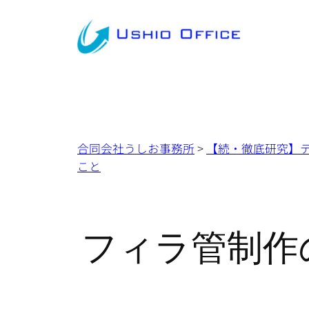
内
容
を
ス
キ
ッ
プ
合同会社うしお事務所
>
【続・徹底研究】
こと
フィラ管制作