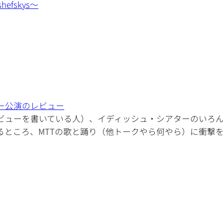
efskys～
ー公演のレビュー
ビューを書いている人）、イディッシュ・シアターのいろ
るところ、MTTの歌と踊り（他トークやら何やら）に衝撃