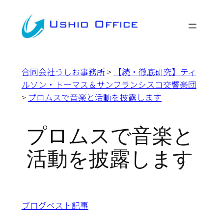
内
容
を
ス
キ
合同会社うしお事務所
>
【続・徹底研究】ティ
ッ
ルソン・トーマス＆サンフランシスコ交響楽団
プ
>
プロムスで音楽と活動を披露します
プロムスで音楽と
活動を披露します
ブログベスト記事