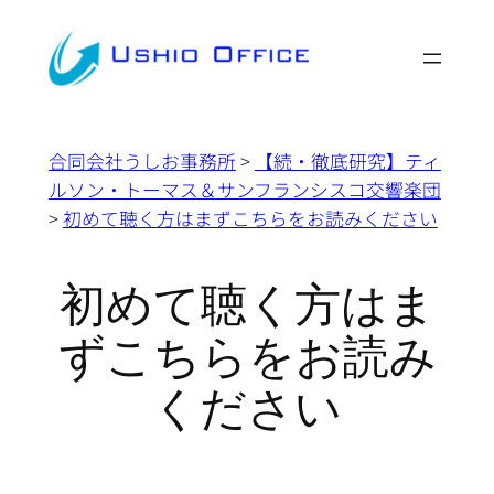
内
容
を
ス
キ
合同会社うしお事務所
>
【続・徹底研究】ティ
ッ
ルソン・トーマス＆サンフランシスコ交響楽団
プ
>
初めて聴く方はまずこちらをお読みください
初めて聴く方はま
ずこちらをお読み
ください