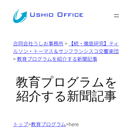
内
容
を
ス
キ
合同会社うしお事務所
>
【続・徹底研究】ティ
ッ
ルソン・トーマス＆サンフランシスコ交響楽団
プ
>
教育プログラムを紹介する新聞記事
教育プログラムを
紹介する新聞記事
トップ
>
教育プログラム
>here