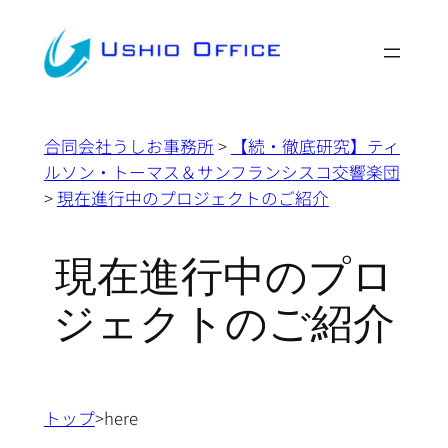
内
容
を
ス
キ
合同会社うしお事務所
>
【続・徹底研究】ティ
ッ
ルソン・トーマス＆サンフランシスコ交響楽団
プ
>
現在進行中のプロジェクトのご紹介
現在進行中のプロ
ジェクトのご紹介
トップ
>here