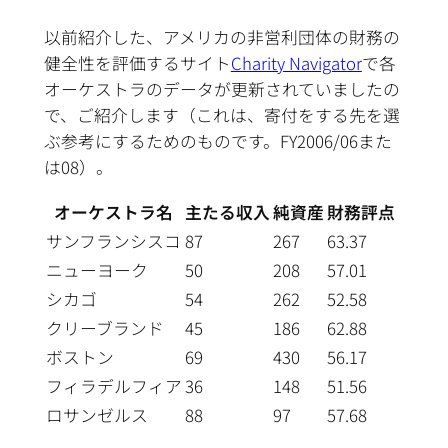
以前紹介した、アメリカの非営利団体の財務の
健全性を評価するサイト
Charity Navigator
で各
オーケストラのデータが更新されていましたの
で、ご紹介します（これは、寄付をする先を選
ぶ参考にするためのものです。FY2006/06また
は08）。
オーケストラ名
主たる収入
純資産
財務評点
サンフランシスコ
87
267
63.37
ニューヨーク
50
208
57.01
シカゴ
54
262
52.58
クリーブランド
45
186
62.88
ボストン
69
430
56.17
フィラデルフィア
36
148
51.56
ロサンゼルス
88
97
57.68