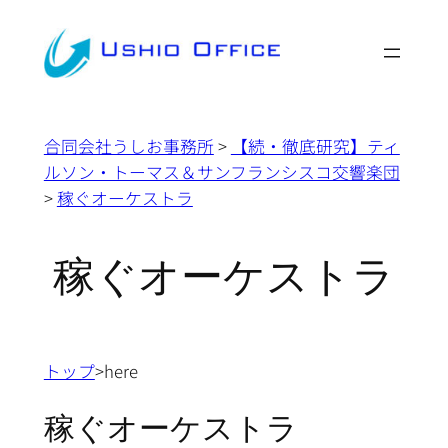
内
容
を
ス
キ
合同会社うしお事務所
>
【続・徹底研究】ティ
ッ
ルソン・トーマス＆サンフランシスコ交響楽団
プ
>
稼ぐオーケストラ
稼ぐオーケストラ
トップ
>here
稼ぐオーケストラ