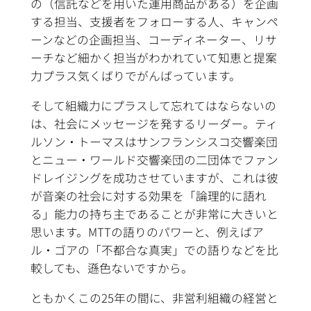
の（信託などを用いた運用商品がある）を企画
する担当、支援者をフォローする人、キャンペ
ーンなどの企画担当、コーディネーター、リサ
ーチなど細かく担当がわかれていて知恵と提案
力プラス気くばりでがんばっています。
そして組織力にプラスして忘れてはならないの
は、社会にメッセージを発するリーダー。ティ
ルソン・トーマスはサンフランシスコ交響楽団
とニュー・ワールド交響楽団の二団体でファン
ドレイジングを成功させていますが、これは彼
が音楽の社会に対する効果を「論理的に語れ
る」能力の持ち主であることが非常に大きいと
思います。MTTの語りのパワーと、例えばア
ル・ゴアの「不都合な真実」での語りなどを比
較しても、遜色ないですから。
ともかくこの25年の間に、非営利組織の経営と