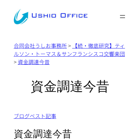
内
容
を
ス
キ
合同会社うしお事務所
>
【続・徹底研究】ティ
ッ
ルソン・トーマス＆サンフランシスコ交響楽団
プ
>
資金調達今昔
資金調達今昔
ブログベスト記事
資金調達今昔