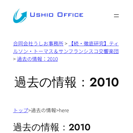
内
容
を
ス
キ
合同会社うしお事務所
>
【続・徹底研究】ティ
ッ
ルソン・トーマス＆サンフランシスコ交響楽団
プ
>
過去の情報：2010
過去の情報：2010
トップ
>過去の情報>here
過去の情報：2010