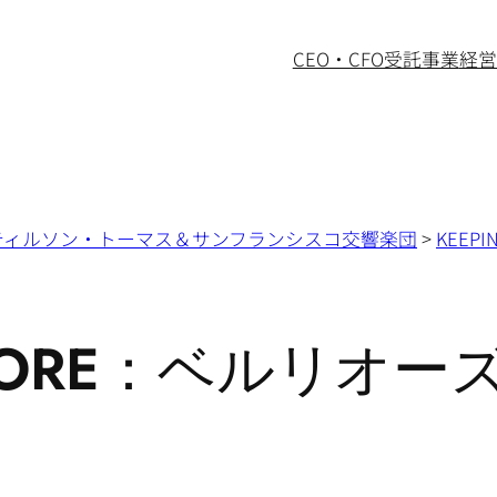
CEO・CFO受託事業
経営
ティルソン・トーマス＆サンフランシスコ交響楽団
>
KEEP
 SCORE：ベルリオ