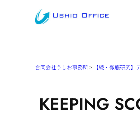
内
容
を
ス
キ
ッ
プ
合同会社うしお事務所
>
【続・徹底研究】
KEEPING