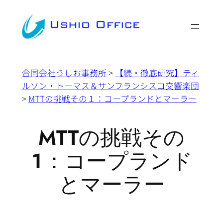
内
容
を
ス
キ
合同会社うしお事務所
>
【続・徹底研究】ティ
ッ
ルソン・トーマス＆サンフランシスコ交響楽団
プ
>
MTTの挑戦その１：コープランドとマーラー
MTTの挑戦その
１：コープランド
とマーラー