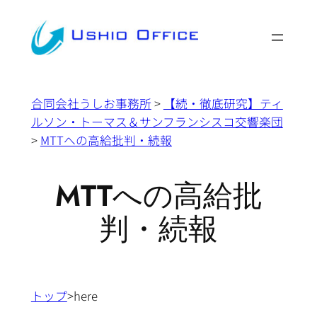
内
容
を
ス
キ
合同会社うしお事務所
>
【続・徹底研究】ティ
ッ
ルソン・トーマス＆サンフランシスコ交響楽団
プ
>
MTTへの高給批判・続報
MTTへの高給批
判・続報
トップ
>here