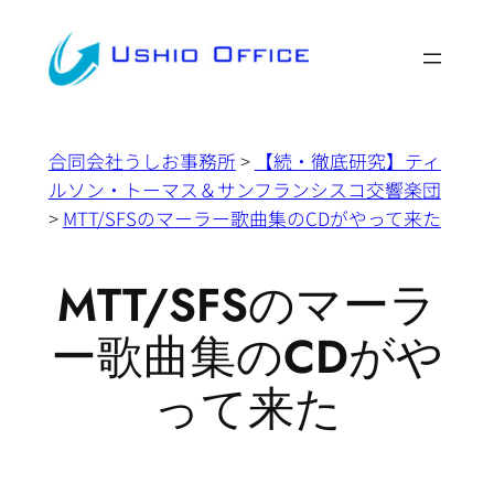
内
容
を
ス
キ
合同会社うしお事務所
>
【続・徹底研究】ティ
ッ
ルソン・トーマス＆サンフランシスコ交響楽団
プ
>
MTT/SFSのマーラー歌曲集のCDがやって来た
MTT/SFSのマーラ
ー歌曲集のCDがや
って来た