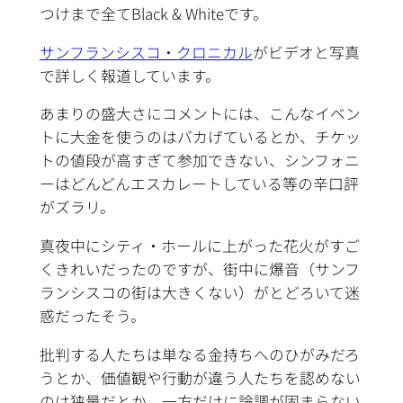
つけまで全てBlack & Whiteです。
サンフランシスコ・クロニカル
がビデオと写真
で詳しく報道しています。
あまりの盛大さにコメントには、こんなイベン
トに大金を使うのはバカげているとか、チケッ
トの値段が高すぎて参加できない、シンフォニ
ーはどんどんエスカレートしている等の辛口評
がズラリ。
真夜中にシティ・ホールに上がった花火がすご
くきれいだったのですが、街中に爆音（サンフ
ランシスコの街は大きくない）がとどろいて迷
惑だったそう。
批判する人たちは単なる金持ちへのひがみだろ
うとか、価値観や行動が違う人たちを認めない
のは狭量だとか、一方だけに論調が固まらない